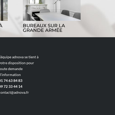
À
BUREAUX SUR LA
GRANDE ARMÉE
L’équipe adnova se tient à
votre disposition pour
toute demande
d’information
01 74 63 84 83
09 72 33 44 14
contact@adnova.fr