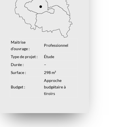
Maitrise
Professionnel
d’ouvrage :
Type de projet :
Étude
Durée :
–
Surface :
298 m²
Approche
Budget :
budgétaire à
tiroirs