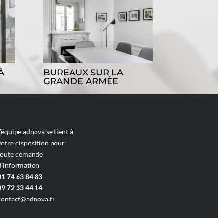
À
BUREAUX SUR LA
GRANDE ARMÉE
L’équipe adnova se tient à
votre disposition pour
toute demande
d’information
01 74 63 84 83
09 72 33 44 14
contact@adnova.fr