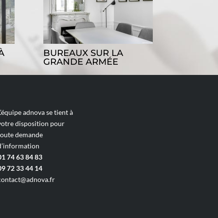
À
BUREAUX SUR LA
GRANDE ARMÉE
L’équipe adnova se tient à
votre disposition pour
toute demande
d’information
01 74 63 84 83
09 72 33 44 14
contact@adnova.fr