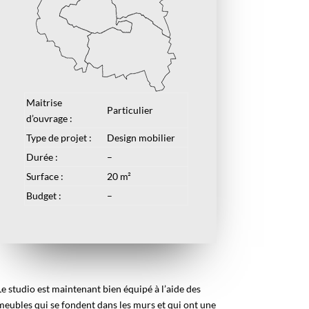
Maitrise
Particulier
d’ouvrage :
Type de projet :
Design mobilier
Durée :
–
Surface :
20 m²
Budget :
–
Le studio est maintenant bien équipé à l’aide des
meubles qui se fondent dans les murs et qui ont une